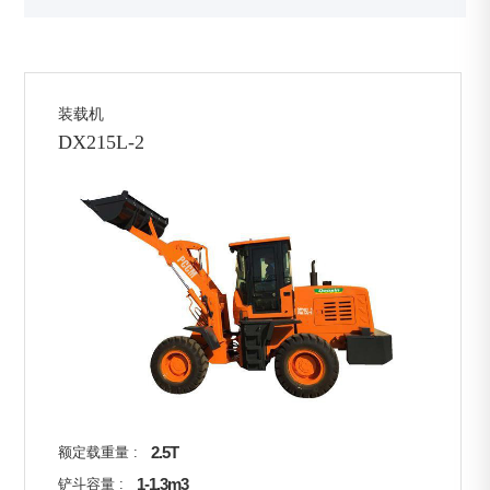
装载机
DX215L-2
2.5T
额定载重量 :
1-1.3m3
铲斗容量 :