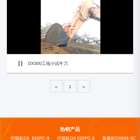
DX300工地小试牛刀
«
1
»
热销产品
挖掘机DX_550PC-9
挖掘机DX 520PC-9
装载机DX606-9C