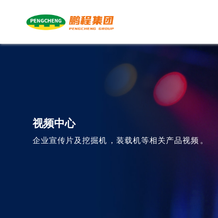
集团介绍
今年会斗鑫系列产
公司视频
荣誉资质
今年会麦克斯系列
DX 500PC-9
领
今
DX
品
产品
品
山东今年会麦克斯
公司新闻
在线留言
山东今年会斗鑫工
行业动态
联系方式
山
人
视频中心
工程机械有限公司
程机械有限公司
卡
企业文化
PCCM系列产品
DC 400PC-9
客户服务
DX 300PC-9
DX
司
企业宣传片及挖掘机，装载机等相关产品视频。