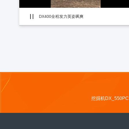
DX400全程发力英姿飒爽
挖掘机DX_550PC