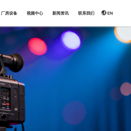
厂房设备
视频中心
新闻资讯
联系我们
EN
走进今年会
走进今年会
产品展示
厂房设备
视频中心
新闻资讯
联系我们
今年会集团是一家专注于工程机械研发
今年会集团是一家专注于工程机械研发
今年会集团设施配套齐全、生产工艺先
与制造的企业集团，旗下核心企业包括
与制造的企业集团，旗下核心企业包括
进、技术力量雄厚。检测试验完善，具
山东今年会斗鑫工程机械有限公司、山
山东今年会斗鑫工程机械有限公司、山
备节能高效特点，并始终以创新技术保
东今年会麦克斯工程机械有限公司和山
东今年会麦克斯工程机械有限公司和山
持行业的技术先进水平。
东今年会宇翔矿卡机械制造有限公司。
东今年会宇翔矿卡机械制造有限公司。