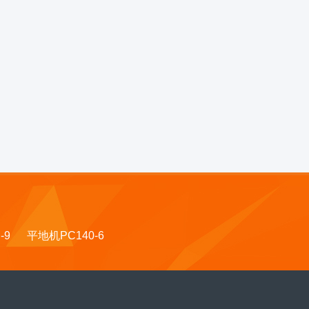
-9
平地机PC140-6