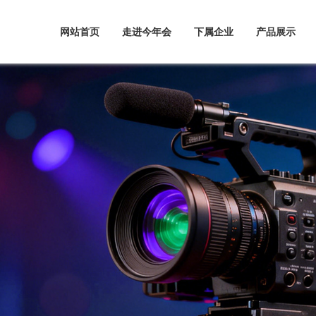
网站首页
走进今年会
下属企业
产品展示
导致辞
年会翔宇系列产
 230PC-9
东今年会宇翔矿
才招聘
机械制造有限公
 370PC-9