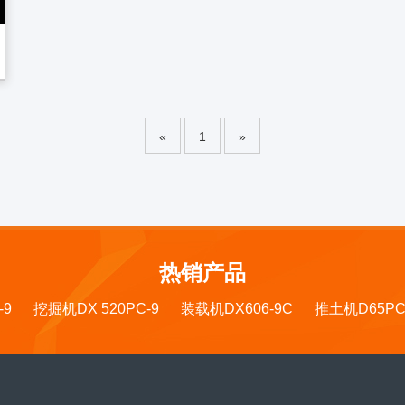
«
1
»
热销产品
-9
挖掘机DX 520PC-9
装载机DX606-9C
推土机D65PC